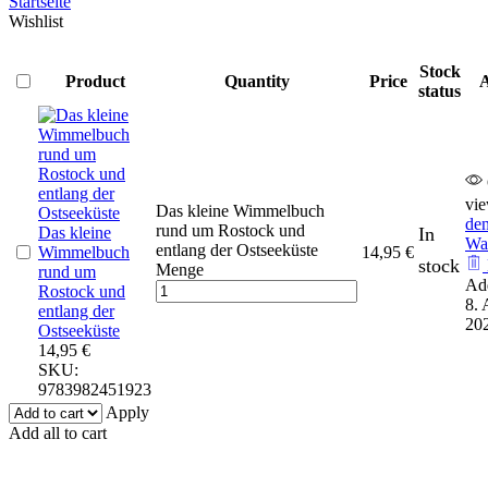
Startseite
Wishlist
Stock
Product
Quantity
Price
A
status
vi
Das kleine Wimmelbuch
de
rund um Rostock und
In
Das kleine
Wa
entlang der Ostseeküste
Wimmelbuch
14,95
€
stock
Menge
rund um
Ad
Rostock und
8. 
entlang der
20
Ostseeküste
14,95
€
SKU:
9783982451923
Apply
Add all to cart