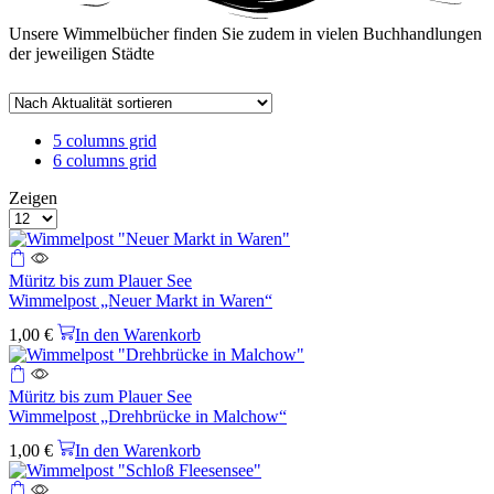
Unsere Wimmelbücher finden Sie zudem in vielen Buchhandlungen
der jeweiligen Städte
2
3
4
List
5 columns grid
columns
columns
columns
6 columns grid
grid
grid
grid
Zeigen
Produkte
pro
Seite
Müritz bis zum Plauer See
Wimmelpost „Neuer Markt in Waren“
1,00
€
In den Warenkorb
Müritz bis zum Plauer See
Wimmelpost „Drehbrücke in Malchow“
1,00
€
In den Warenkorb